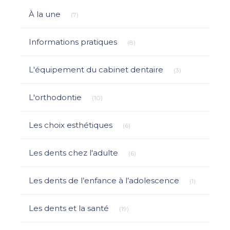
Articles Count
À la une
(7)
Articles Count
Informations pratiques
(8)
Articles Count
L'équipement du cabinet dentaire
(3)
Articles Count
L'orthodontie
(10)
Articles Count
Les choix esthétiques
(6)
Articles Count
Les dents chez l'adulte
(6)
Articles Co
Les dents de l’enfance à l’adolescence
(1)
Articles Count
Les dents et la santé
(19)