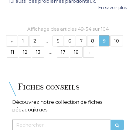
lui aussi, des problèmes parodontaux.
En savoir plus
Affichage des articles 49-54 sur 104
1
2
…
5
6
7
8
9
10
11
12
13
…
17
18
Fiches conseils
Découvrez notre collection de fiches
pédagogiques
Rechercher