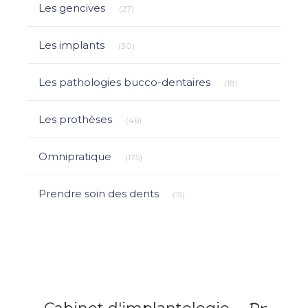
Articles Count
Les gencives
(27)
Articles Count
Les implants
(30)
Articles Count
Les pathologies bucco-dentaires
(18)
Articles Count
Les prothèses
(46)
Articles Count
Omnipratique
(175)
Articles Count
Prendre soin des dents
(15)