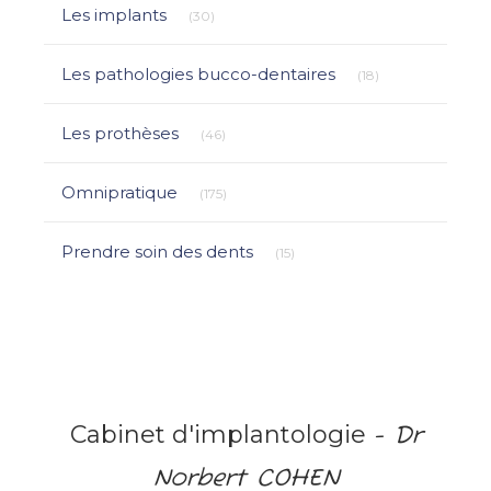
Articles Count
Les implants
(30)
Articles Count
Les pathologies bucco-dentaires
(18)
Articles Count
Les prothèses
(46)
Articles Count
Omnipratique
(175)
Articles Count
Prendre soin des dents
(15)
Cabinet d'implantologie
- Dr
Norbert COHEN