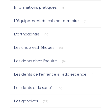
Articles Count
Informations pratiques
(8)
Articles Count
L'équipement du cabinet dentaire
(3)
Articles Count
L'orthodontie
(10)
Articles Count
Les choix esthétiques
(6)
Articles Count
Les dents chez l'adulte
(6)
Articles Co
Les dents de l’enfance à l’adolescence
(1)
Articles Count
Les dents et la santé
(19)
Articles Count
Les gencives
(27)