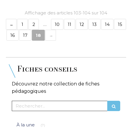
Affichage des articles 103-104 sur 104
1
2
…
10
11
12
13
14
15
16
17
18
Fiches conseils
Découvrez notre collection de fiches
pédagogiques
Rechercher
Articles Count
À la une
(7)