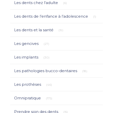
Les dents chez l'adulte
(6)
Articles Co
Les dents de l’enfance à l’adolescence
(1)
Articles Count
Les dents et la santé
(19)
Articles Count
Les gencives
(27)
Articles Count
Les implants
(30)
Articles Count
Les pathologies bucco-dentaires
(18)
Articles Count
Les prothèses
(46)
Articles Count
Omnipratique
(175)
Articles Count
Prendre soin des dents
(15)