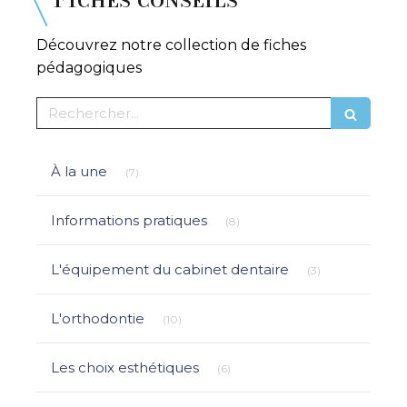
Découvrez notre collection de fiches
pédagogiques
Rechercher
Articles Count
À la une
(7)
Articles Count
Informations pratiques
(8)
Articles Count
L'équipement du cabinet dentaire
(3)
Articles Count
L'orthodontie
(10)
Articles Count
Les choix esthétiques
(6)
Articles Count