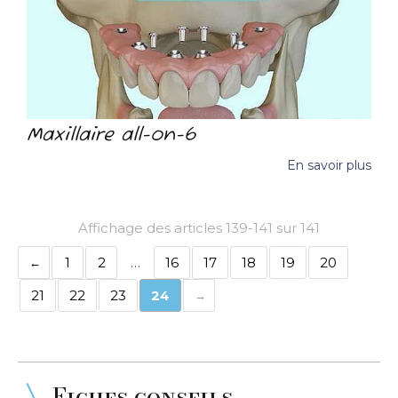
Maxillaire all-on-6
En savoir plus
Affichage des articles 139-141 sur 141
1
2
…
16
17
18
19
20
21
22
23
24
Fiches conseils