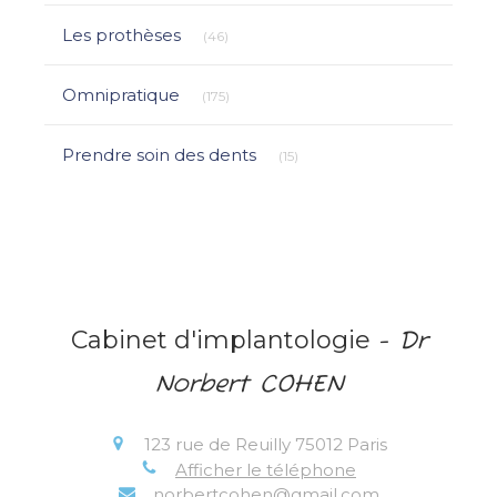
Articles Count
Les prothèses
(46)
Articles Count
Omnipratique
(175)
Articles Count
Prendre soin des dents
(15)
Cabinet d'implantologie
- Dr
Norbert COHEN
123 rue de Reuilly
75012
Paris
Afficher le téléphone
norbertcohen@gmail.com