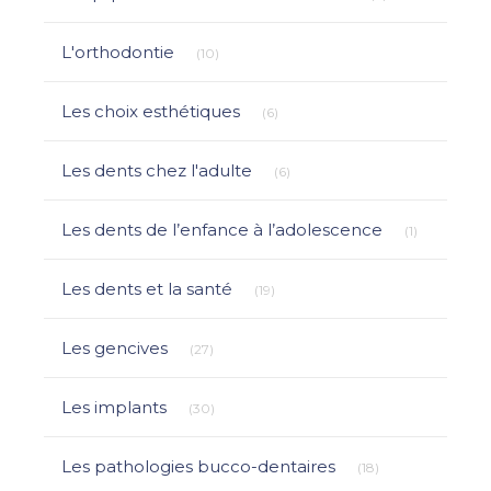
Articles Count
L'orthodontie
(10)
Articles Count
Les choix esthétiques
(6)
Articles Count
Les dents chez l'adulte
(6)
Articles Co
Les dents de l’enfance à l’adolescence
(1)
Articles Count
Les dents et la santé
(19)
Articles Count
Les gencives
(27)
Articles Count
Les implants
(30)
Articles Count
Les pathologies bucco-dentaires
(18)