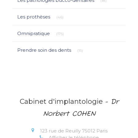
Les pathologies bucco-dentaires
(18)
Articles Count
Les prothèses
(46)
Articles Count
Omnipratique
(175)
Articles Count
Prendre soin des dents
(15)
Cabinet d'implantologie
- Dr
Norbert COHEN
123 rue de Reuilly
75012
Paris
Afficher le téléphone