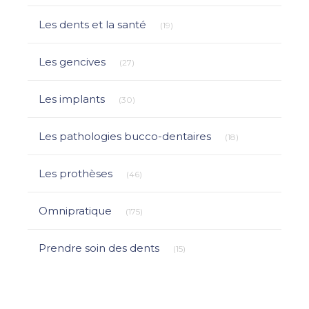
Articles Count
Les dents et la santé
(19)
Articles Count
Les gencives
(27)
Articles Count
Les implants
(30)
Articles Count
Les pathologies bucco-dentaires
(18)
Articles Count
Les prothèses
(46)
Articles Count
Omnipratique
(175)
Articles Count
Prendre soin des dents
(15)