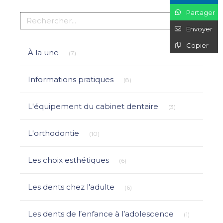
Partager
Rechercher
Envoyer
Copier
Articles Count
À la une
(7)
Articles Count
Informations pratiques
(8)
Articles Count
L'équipement du cabinet dentaire
(3)
Articles Count
L'orthodontie
(10)
Articles Count
Les choix esthétiques
(6)
Articles Count
Les dents chez l'adulte
(6)
Articles Co
Les dents de l’enfance à l’adolescence
(1)