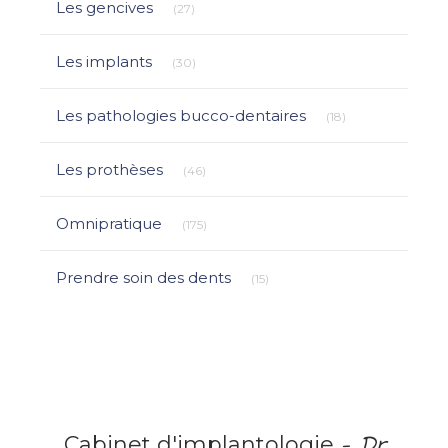
Les gencives
(27)
Articles Count
Les implants
(30)
Articles Count
Les pathologies bucco-dentaires
(18)
Articles Count
Les prothèses
(46)
Articles Count
Omnipratique
(175)
Articles Count
Prendre soin des dents
(15)
Cabinet d'implantologie
- Dr