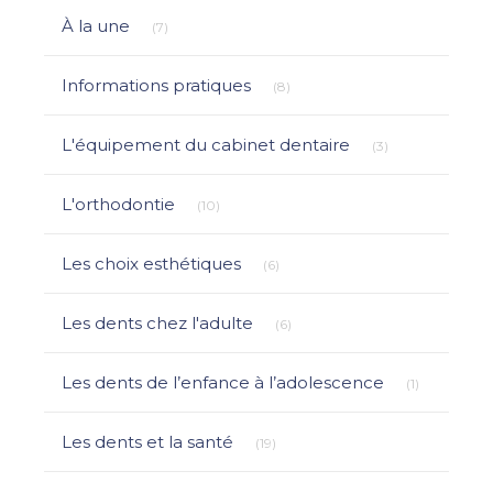
Articles Count
À la une
(7)
Articles Count
Informations pratiques
(8)
Articles Count
L'équipement du cabinet dentaire
(3)
Articles Count
L'orthodontie
(10)
Articles Count
Les choix esthétiques
(6)
Articles Count
Les dents chez l'adulte
(6)
Articles Co
Les dents de l’enfance à l’adolescence
(1)
Articles Count
Les dents et la santé
(19)
Articles Count